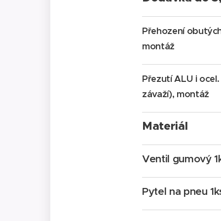
Přehození obutých 
montáž
Přezutí ALU i ocel
závaží), montáž
Materiál
Ventil gumový 1
Pytel na pneu 1