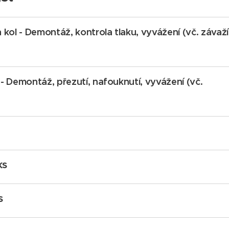
kol - Demontáž, kontrola tlaku, vyvážení (vč. závaží
. - Demontáž, přezutí, nafouknutí, vyvážení (vč.
ks
ks