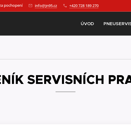
za pochopení
info@jn95.cz
+420 728 189 270
ÚVOD
PNEUSERVI
NÍK SERVISNÍCH PR