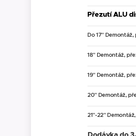
Přezutí ALU d
Do 17" Demontáž, p
18" Demontáž, přez
19"
Demontáž
přez
,
20" Demontáž, přez
21"-22" Demontáž, 
Dodávka do 3