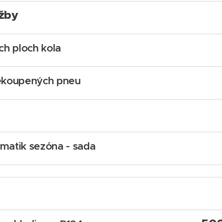
žby
ch ploch kola
nekoupených pneu
matik sezóna - sada