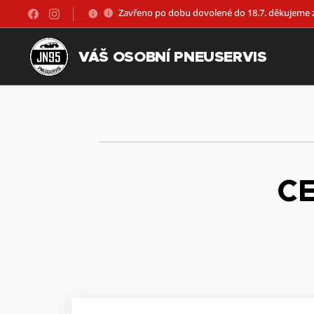
Zavřeno po dobu dovolené do 18.7. děkujeme 
VÁŠ OSOBNÍ PNEUSERVIS
CE